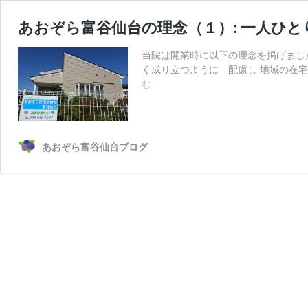
あおぞら富谷仙台の理念（１）: 一人ひ
当院は開業時に以下の理念を掲げまし
く成り立つように 配慮し 地域の在宅
あ
む
お
ぞ
ら
富
あおぞら富谷仙台ブログ
谷
仙
台
の
理
念
（１）:
一
人
ひ
と