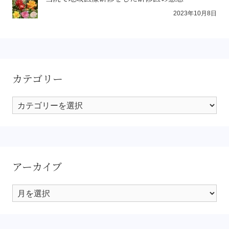
2023年10月8日
カテゴリー
カ
テ
ゴ
リ
ー
アーカイブ
ア
ー
カ