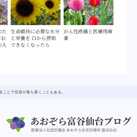
のた
生命維持に必要な水分
がん性疼痛と医療用麻
管お
と栄養を 口から摂取
薬
の人
できなくなったら
）
することで症状が落ち着くこともある。