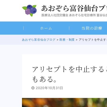
Skip
to
content
ホーム
当院の診療
あおぞら富谷仙台ブログ
>
医療・制度
> アリセプトを中止
アリセプトを中止する
もある。
2020年10月31日