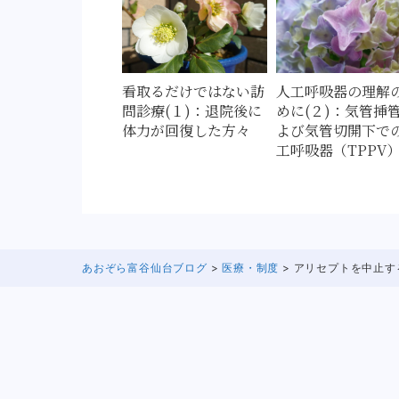
看取るだけではない訪
人工呼吸器の理解
問診療(１)：退院後に
めに(２)：気管挿
体力が回復した方々
よび気管切開下で
工呼吸器（TPPV
あおぞら富谷仙台ブログ
>
医療・制度
> アリセプトを中止