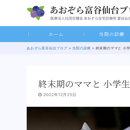
Skip
to
content
ホーム
当院の診療
あおぞら富谷仙台ブログ
>
当院の診療
> 終末期のママと 小
終末期のママと 小学
2022年12月25日