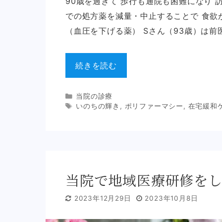
90歳を過ぎて 歩行も通院も困難になり 
での処方薬を減量・中止することで 食欲
（血圧を下げる薬） Sさん（93歳）は前
続きを読む
Categories
当院の診療
Tags
いのちの輝き
,
ポリファーマシー
,
在宅緩和
当院で地域医療研修を
2023年12月29日
2023年10月8日