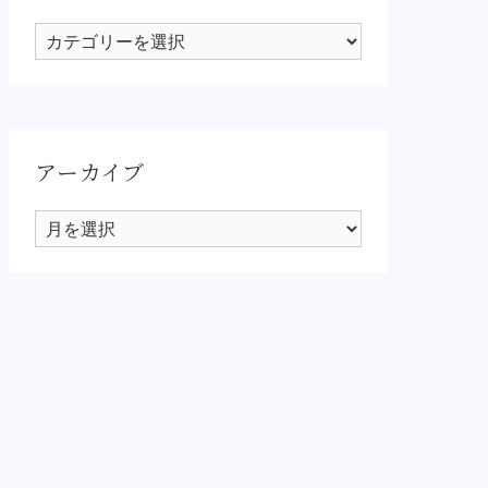
カ
テ
ゴ
リ
ー
アーカイブ
ア
ー
カ
イ
ブ