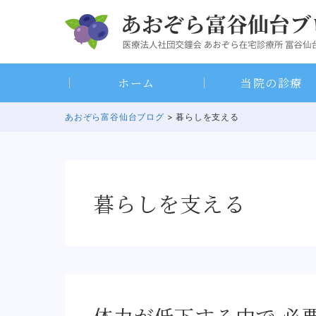
Skip
to
content
ホーム
当院の診療
あおぞら富谷仙台ブログ
> 暮らしを支える
暮らしを支える